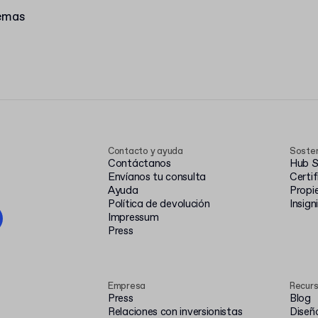
lemas
Contacto y ayuda
Sosten
Contáctanos
Hub S
Envíanos tu consulta
Certi
Ayuda
Propi
Política de devolución
Insign
Impressum
Press
Empresa
Recur
Press
Blog
Relaciones con inversionistas
Diseño