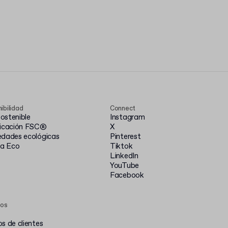
ibilidad
Connect
ostenible
Instagram
ficación FSC®
X
edades ecológicas
Pinterest
ia Eco
Tiktok
LinkedIn
YouTube
Facebook
sos
s de clientes