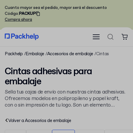
Cuanto mayor sea el pedido, mayor será el descuento
Código
:
PACKUP
Compra ahora
Packhelp
Embalaje
Accesorios de embalaje
Cintas
Cintas adhesivas para
embalaje
Sella tus cajas de envío con nuestras cintas adhesivas.
Ofrecemos modelos en polipropileno y papel kraft,
con o sin impresión de tu logo. Son un elemento
fundamental dentro de los
accesorios de embalaje
para proteger tus productos durante el transporte.
Volver a
Accesorios de embalaje