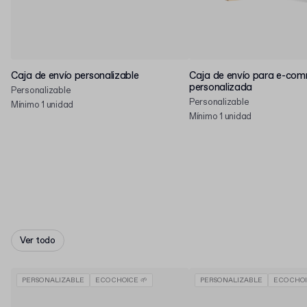
Caja de envío personalizable
Caja de envío para e-co
personalizada
Personalizable
Personalizable
Mínimo 1 unidad
Mínimo 1 unidad
Ver todo
PERSONALIZABLE
ECO CHOICE 🌱
PERSONALIZABLE
ECO CHOI