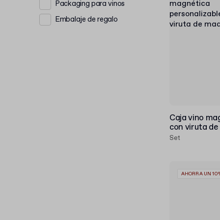
Packaging para vinos
Embalaje de regalo
Caja vino mag
con viruta d
Set
AHORRA UN 10