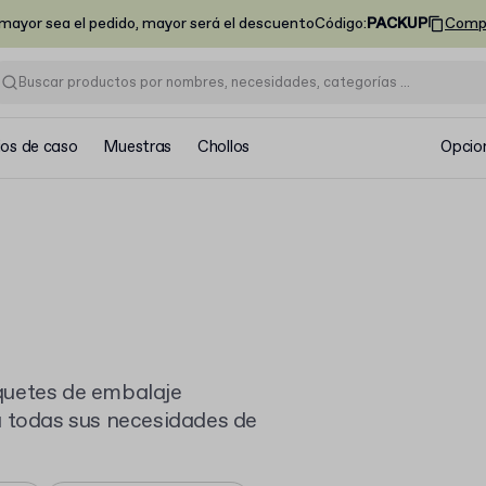
ayor sea el pedido, mayor será el descuento
Código
:
PACKUP
Comp
ios de caso
Muestras
Chollos
Opcio
quetes de embalaje
a todas sus necesidades de