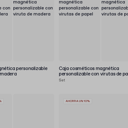
nética personalizable
Caja cosméticos magnética
e madera
personalizable con virutas de pa
Set
%
AHORRA UN 10%