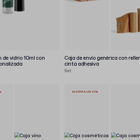
n de vidrio 10ml con
Caja de envío genérica con relle
sonalizada
cinta adhesiva
Set
%
AHORRA UN 10%