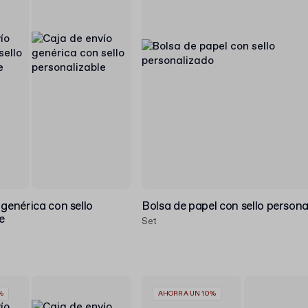
 genérica con sello
Bolsa de papel con sello person
e
Set
%
AHORRA UN 10%