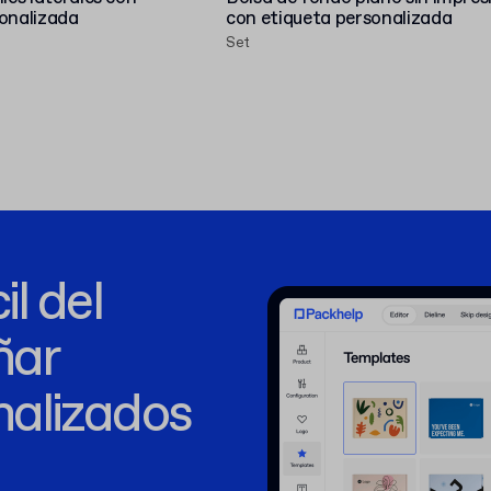
sonalizada
con etiqueta personalizada
Set
l del
ñar
alizados