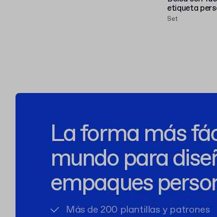
etiqueta per
Set
La forma más fáci
mundo para dise
empaques person
Más de 200 plantillas y patrones