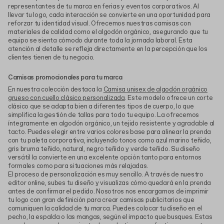
representantes de tu marca en ferias y eventos corporativos. Al
llevar tu logo, cada interacción se convierte en una oportunidad para
reforzar tu identidad visual. Ofrecemos nuestras camisas con
materiales de calidad como el algodón orgánico, asegurando que tu
equipo se sienta cómodo durante toda la jornada laboral. Esta
atención al detalle se refleja directamente en la percepción que los
clientes tienen de tu negocio.
Camisas promocionales para tu marca
En nuestra colección destaca la
Camisa unisex de algodón orgánico
grueso con cuello clásico personalizada
. Este modelo ofrece un corte
clásico que se adapta bien a diferentes tipos de cuerpo, lo que
simplifica la gestión de tallas para todo tu equipo. La ofrecemos
íntegramente en algodón orgánico, un tejido resistente y agradable al
tacto. Puedes elegir entre varios colores base para alinear la prenda
con tu paleta corporativa, incluyendo tonos como azul marino teñido,
gris bruma teñido, natural, negro teñido y verde teñido. Su diseño
versátil la convierte en una excelente opción tanto para entornos
formales como para situaciones más relajadas.
El proceso de personalización es muy sencillo. A través de nuestro
editor online, subes tu diseño y visualizas cómo quedará en la prenda
antes de confirmar el pedido. Nosotros nos encargamos de imprimir
tu logo con gran definición para crear camisas publicitarios que
comuniquen la calidad de tu marca. Puedes colocar tu diseño en el
pecho, la espalda o las mangas, según el impacto que busques. Estas