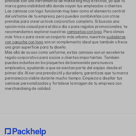
prendas son una herramienta de marketing muy efectiva, ya que tu
marca gana visibilidad allá donde vayan tus empleados o clientes.
Las camisas con logo funcionan muy bien como el elemento central
del uniforme de tu empresa, pero puedes combinarlas con otras
prendas para crear un look corporativo completo. Si buscas una
opción más casual para el día a día o para regalos promocionales, te
recomendamos explorar nuestras
camisetas con logo
. Para climas
más fríos o para crear un conjunto más urbano, nuestras
sudaderas
con capucha con logo
son un complemento ideal que también ofrece
una gran superficie para tu diseño.
Más allá de su uso como uniforme, estas camisas son un excelente
regalo corporativo para socios o clientes importantes. También
puedes incluirlas en los paquetes de bienvenida para nuevos
empleados, ayudando a que se sientan parte del equipo desde el
primer día. Al ser una prenda útil y duradera, garantizas que tu marca
permanezca visible durante mucho tiempo. Empieza a diseñar tus
camisas personalizadas y fortalece la imagen de tu empresa con
merchandising de calidad.