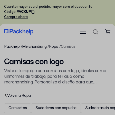
Cuanto mayor sea el pedido, mayor será el descuento
Código
:
PACKUP
Compra ahora
Packhelp
Merchandising
Ropa
Camisas
Camisas con logo
Viste a tu equipo con camisas con logo, ideales como
uniformes de trabajo, para ferias o como
merchandising. Personaliza el diseño para que
represente a tu marca. Nuestra selección de
ropa con
logo
te ofrece más opciones para tu empresa.
Volver a
Ropa
Camisetas
Sudaderas con capucha
Sudaderas sin c