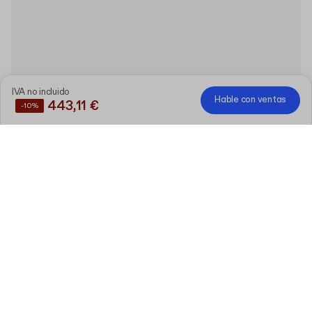
IVA no incluido
Hable con ventas
443,11 €
-10%
Ahorre un
10%
comprando estos productos juntos
Powerbank magnética 5000mAh 20W
personalizada
Editar
6.3 x 1.4 x 9.3 cm
5 unidades
Botella Tritan 500ml personalizada
6 x 19.5 cm
Editar
5 unidades
Cuaderno A5 tapa dura personalizada