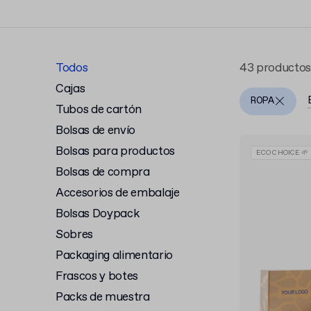
lo tenemos todo. Nuestra selección tamb
ropa personalizado adaptado a las nece
Disponible en pedidos al por mayor y en 
Descubre nuestra gama de
materiales d
Todos
43 productos
embalajes personalizados con un
provee
Cajas
confianza.
ROPA
Tubos de cartón
Bolsas de envío
Bolsas para productos
ECO CHOICE 🌱
Bolsas de compra
Accesorios de embalaje
Bolsas Doypack
Sobres
Packaging alimentario
Frascos y botes
Packs de muestra