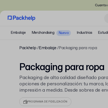
Cuanto m
Embalaje
Merchandising
Industrias
Estud
Nuevo
Packhelp
Embalaje
Packaging para ropa
Packaging para ropa
Packaging de alta calidad diseñado para
opciones de personalización: tu marca, lo
impresión a medida. Desde sobres de enví
pedidos online, hasta resistentes cajas 
mantienen las prendas seguras y transm
PROGRAMA DE FIDELIZACIÓN