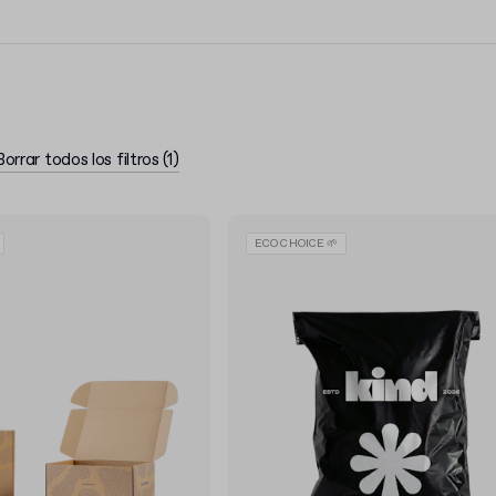
ién incluye packaging de
sidades de tu marca.
volumen a precios atractivos.
e embalaje
y haz tu pedido de
dor de embalaje
de
Borrar todos los filtros
(
1
)
ECO CHOICE 🌱