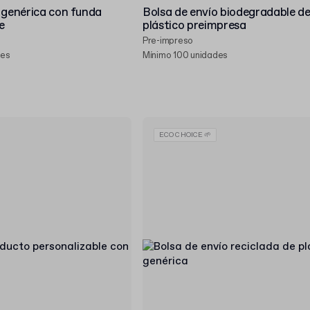
 genérica con funda
Bolsa de envío biodegradable d
e
plástico preimpresa
Pre-impreso
des
Mínimo 100 unidades
ECO CHOICE 🌱