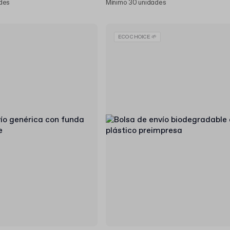
des
Mínimo 30 unidades
ECO CHOICE 🌱