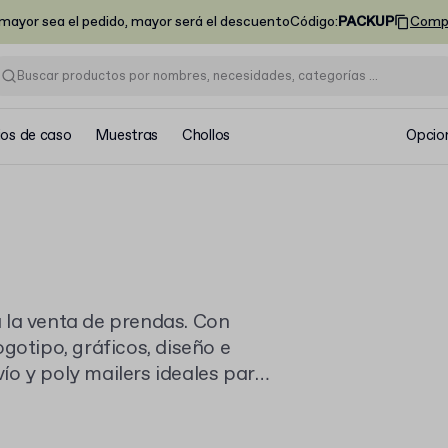
ayor sea el pedido, mayor será el descuento
Código
:
PACKUP
Comp
ios de caso
Muestras
Chollos
Opcio
 la venta de prendas. Con
gotipo, gráficos, diseño e
o y poly mailers ideales para
de cartón para ropa que
iten una impresión premium,