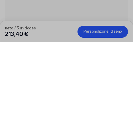
neto / 5 unidades
Personalizar el diseño
213,40 €
Cuanto mayor sea el pedido, mayor será el descuento
Pide una selección de productos personalizados y consigue 50
€ de descuento a partir de 300 €, 75 € a partir de 500 €, 100 €
a partir de 700 € o 150 € a partir de 1.000 €. Las cajas para
envíos personalizadas están excluidas de la promoción.
Código
:
PACKUP
Producto
:
Etiquetas personalizables en hojas