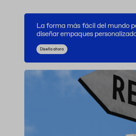
La forma más fácil del mundo p
diseñar empaques personalizad
Diseña ahora