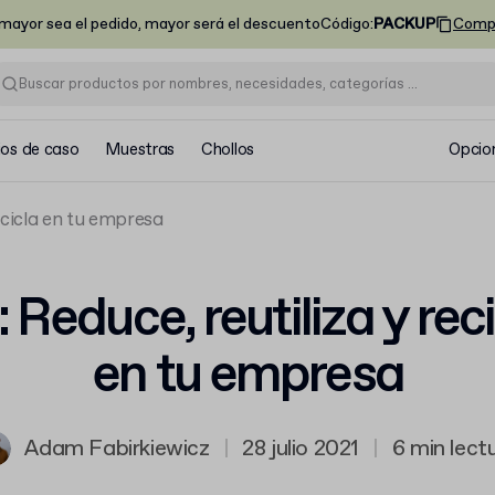
ayor sea el pedido, mayor será el descuento
Código
:
PACKUP
Comp
ios de caso
Muestras
Chollos
Opcio
recicla en tu empresa
 Reduce, reutiliza y rec
en tu empresa
Adam Fabirkiewicz
|
28 julio 2021
|
6 min lect