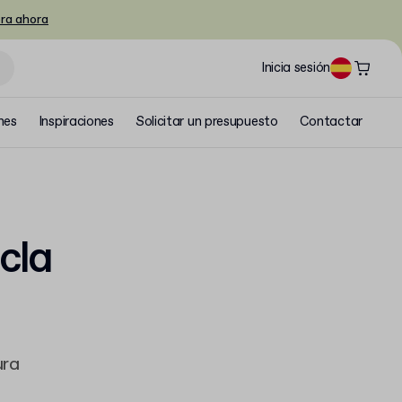
ra ahora
Inicia sesión
nes
Inspiraciones
Solicitar un presupuesto
Contactar
icla
ura