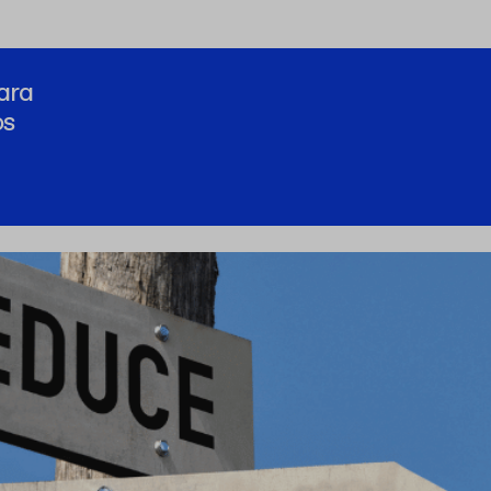
ara
os