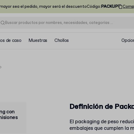
ayor sea el pedido, mayor será el descuento
Código
:
PACKUP
Comp
ios de caso
Muestras
Chollos
Opcio
o
Definición de Pack
ing con
emisiones
El packaging de peso reduc
embalajes que cumplen la m