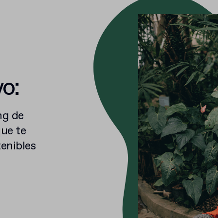
o:
ng de
ue te
tenibles