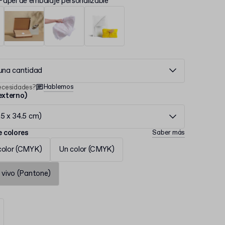
Papel de embalaje personalizable
 una cantidad
Hablemos
ecesidades?
xterno)
.5 x 34.5 cm)
 colores
Saber más
color (CMYK)
Un color (CMYK)
 vivo (Pantone)