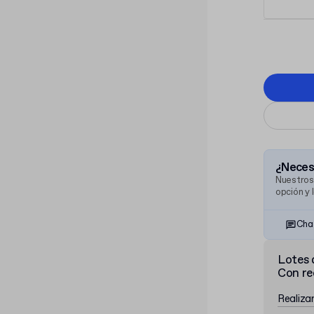
¿Necesi
Nuestros
opción y 
Cha
Lotes 
Con re
Realiza