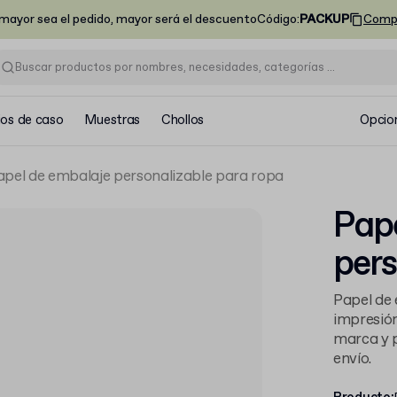
ayor sea el pedido, mayor será el descuento
Código
:
PACKUP
Comp
ios de caso
Muestras
Chollos
Opcio
apel de embalaje personalizable para ropa
Pape
pers
Papel de 
impresión
marca y p
envío.