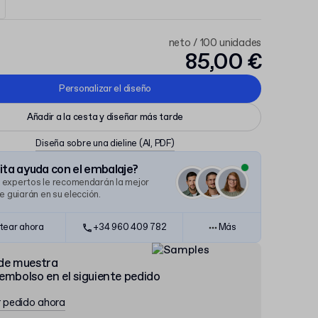
neto / 100 unidades
85,00 €
Personalizar el diseño
Añadir a la cesta y diseñar más tarde
Diseña sobre una dieline
(AI, PDF)
ta ayuda con el embalaje?
 expertos le recomendarán la mejor
le guiarán en su elección.
tear ahora
+34 960 409 782
Más
de muestra
embolso en el siguiente pedido
r pedido ahora