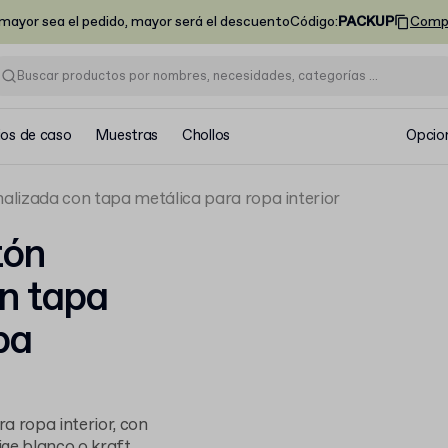
ayor sea el pedido, mayor será el descuento
Código
:
PACKUP
Comp
ios de caso
Muestras
Chollos
Opcio
alizada con tapa metálica para ropa interior
tón
n tapa
pa
a ropa interior, con
ige blanco o kraft,