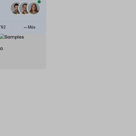
782
Más
do