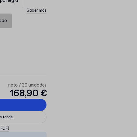
pa negra
Saber más
rado
neto / 30 unidades
168,90 €
ás tarde
, PDF)