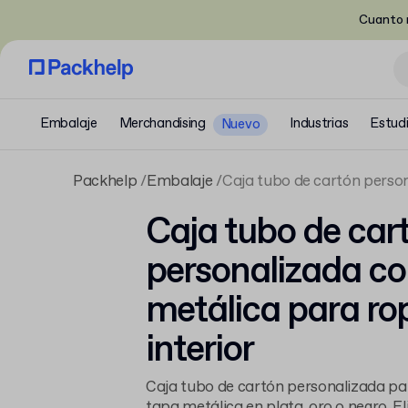
Cuanto m
Embalaje
Merchandising
Industrias
Estud
Nuevo
Packhelp
Embalaje
Caja tubo de cartón person
Caja tubo de car
personalizada co
metálica para ro
interior
Caja tubo de cartón personalizada par
tapa metálica en plata, oro o negro. El