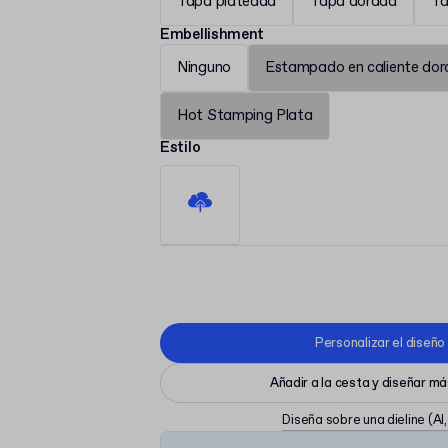
Tapa plateada
Tapa dorada
Ta
Embellishment
Ninguno
Estampado en caliente do
Hot Stamping Plata
Estilo
Personalizar el diseño
Añadir a la cesta y diseñar m
Diseña sobre una dieline
(AI