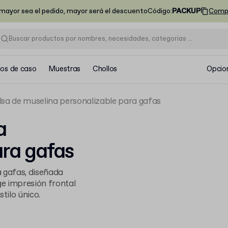
ayor sea el pedido, mayor será el descuento
Código
:
PACKUP
Comp
ios de caso
Muestras
Chollos
Opcio
lsa de muselina personalizable para gafas
a
ara gafas
 gafas, diseñada
ge impresión frontal
tilo único.