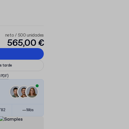
neto / 500 unidades
565,00 €
ás tarde
, PDF)
782
Más