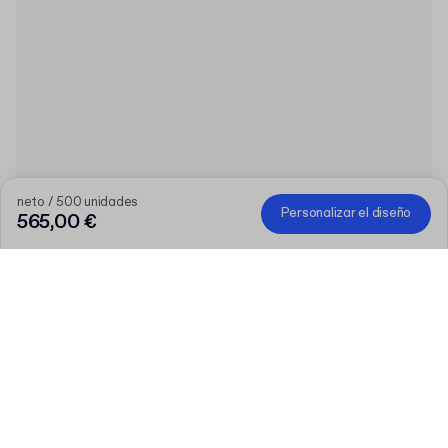
neto / 500 unidades
Personalizar el diseño
565,00 €
Cuanto mayor sea el pedido, mayor será el descuento
Pide una selección de productos personalizados y consigue 50
€ de descuento a partir de 300 €, 75 € a partir de 500 €, 100 €
a partir de 700 € o 150 € a partir de 1.000 €. Las cajas para
envíos personalizadas están excluidas de la promoción.
Código
:
PACKUP