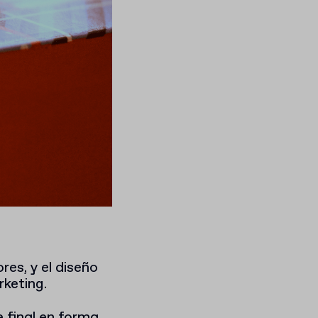
res, y el diseño
keting.
e final en forma