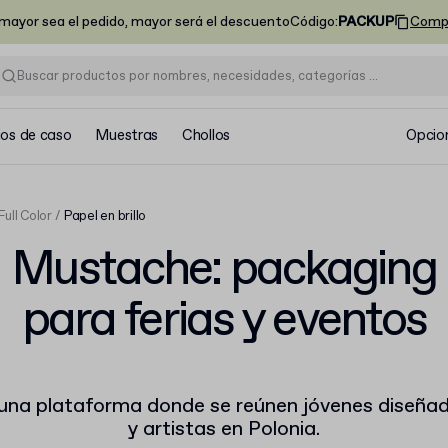
ayor sea el pedido, mayor será el descuento
Código
:
PACKUP
Comp
ios de caso
Muestras
Chollos
Opcio
Full Color
Papel en brillo
Mustache: packaging
para ferias y eventos
una plataforma donde se reúnen jóvenes diseña
y artistas en Polonia.