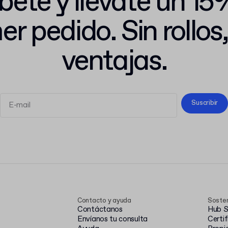
bete y llévate un 15
er pedido. Sin rollos,
ventajas.
Suscribir
Términos y Condiciones
Política de
Privacidad
Contacto y ayuda
Sosten
Contáctanos
Hub S
Envíanos tu consulta
Certi