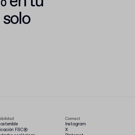
% en tu
 solo
ibilidad
Connect
ostenible
Instagram
ficación FSC®
X