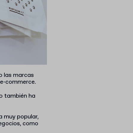
to
las marcas
o e-commerce.
ro también ha
a muy popular,
 negocios, como