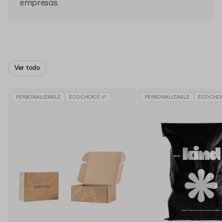
empresas.
Ver todo
PERSONALIZABLE
ECO CHOICE 🌱
PERSONALIZABLE
ECO CHOI