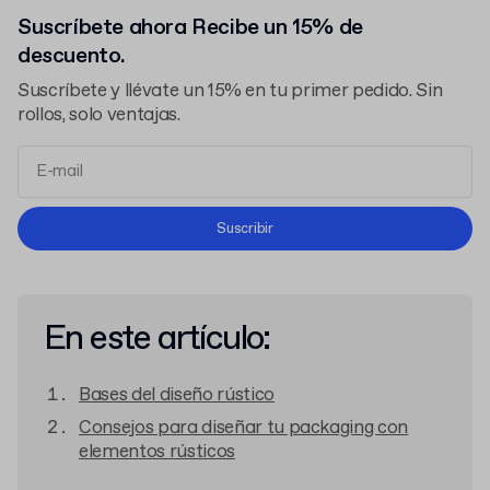
Suscríbete ahora Recibe un 15% de
descuento.
Suscríbete y llévate un 15% en tu primer pedido. Sin
rollos, solo ventajas.
Términos y Condiciones
Suscribir
Política de Privacidad
En este artículo:
Bases del diseño rústico
Consejos para diseñar tu packaging con
elementos rústicos