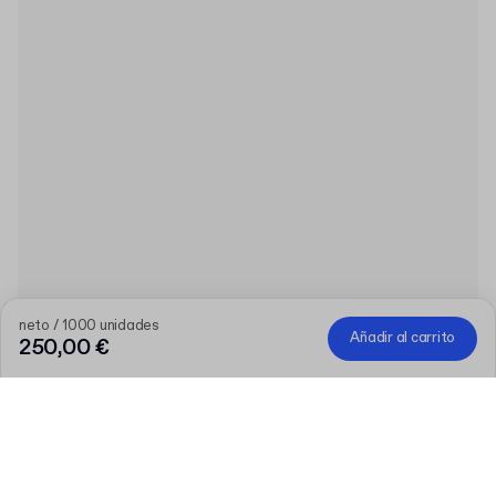
neto / 1000 unidades
Añadir al carrito
250,00 €
Producto
:
Frasco de PET de 60ml con tapón