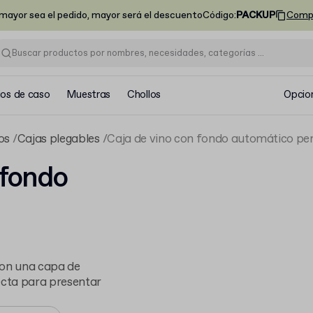
ayor sea el pedido, mayor será el descuento
Código
:
PACKUP
Comp
ios de caso
Muestras
Chollos
Opcio
os
Cajas plegables
Caja de vino con fondo automático per
 fondo
 con una capa de
ecta para presentar