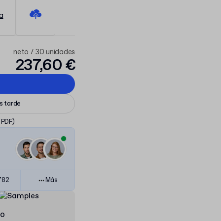
neto / 30 unidades
237,60 €
ás tarde
, PDF)
782
Más
do