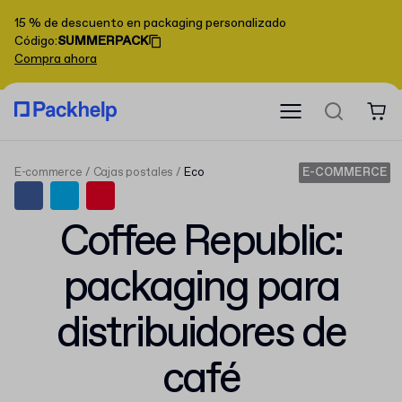
15 % de descuento en packaging personalizado
Código
:
SUMMERPACK
Compra ahora
E-commerce
Cajas postales
Eco
E-COMMERCE
Coffee Republic:
packaging para
distribuidores de
café