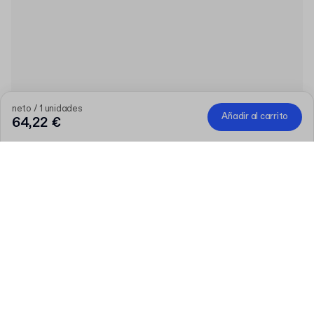
neto / 1 unidades
Añadir al carrito
64,22 €
Producto
:
Dispensador manual para cintas adhesivas activadas por agua
Cantidad