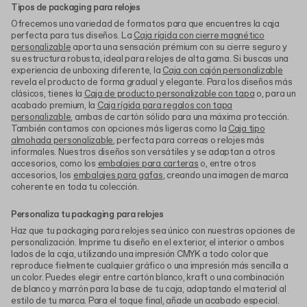
Tipos de packaging para relojes
Ofrecemos una variedad de formatos para que encuentres la caja
perfecta para tus diseños. La
Caja rígida con cierre magnético
personalizable
aporta una sensación prémium con su cierre seguro y
su estructura robusta, ideal para relojes de alta gama. Si buscas una
experiencia de unboxing diferente, la
Caja con cajón personalizable
revela el producto de forma gradual y elegante. Para los diseños más
clásicos, tienes la
Caja de producto personalizable con tapa
o, para un
acabado premium, la
Caja rígida para regalos con tapa
personalizable
, ambas de cartón sólido para una máxima protección.
También contamos con opciones más ligeras como la
Caja tipo
almohada personalizable
, perfecta para correas o relojes más
informales. Nuestros diseños son versátiles y se adaptan a otros
accesorios, como los
embalajes para carteras
o, entre otros
accesorios, los
embalajes para gafas
, creando una imagen de marca
coherente en toda tu colección.
Personaliza tu packaging para relojes
Haz que tu packaging para relojes sea único con nuestras opciones de
personalización. Imprime tu diseño en el exterior, el interior o ambos
lados de la caja, utilizando una impresión CMYK a todo color que
reproduce fielmente cualquier gráfico o una impresión más sencilla a
un color. Puedes elegir entre cartón blanco, kraft o una combinación
de blanco y marrón para la base de tu caja, adaptando el material al
estilo de tu marca. Para el toque final, añade un acabado especial.