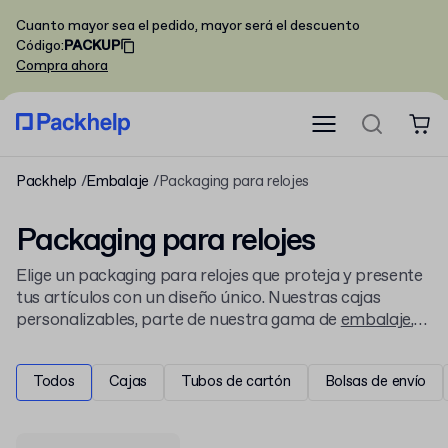
Cuanto mayor sea el pedido, mayor será el descuento
Código
:
PACKUP
Compra ahora
Packhelp
Embalaje
Packaging para relojes
Packaging para relojes
Elige un packaging para relojes que proteja y presente
tus artículos con un diseño único. Nuestras cajas
personalizables, parte de nuestra gama de
embalaje
,
se adaptan a cualquier marca y son una solución
popular para
embalajes para marcas de moda
.
Todos
Cajas
Tubos de cartón
Bolsas de envío