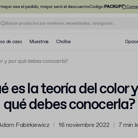
ayor sea el pedido, mayor será el descuento
Código
:
PACKUP
Comp
ios de caso
Muestras
Chollos
Opcio
lor y por qué debes conocerla?
 es la teoría del color 
qué debes conocerla?
Adam Fabirkiewicz
|
16 noviembre 2022
|
7 min l