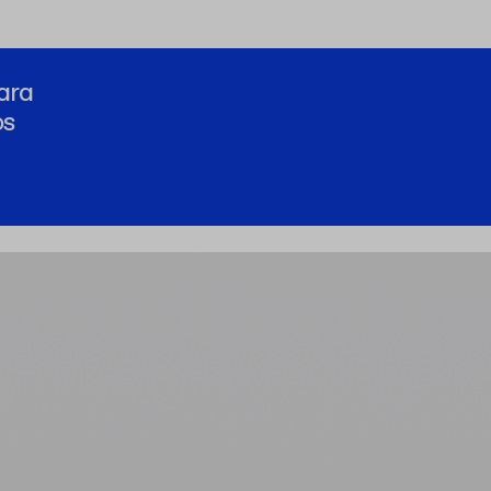
ara
os