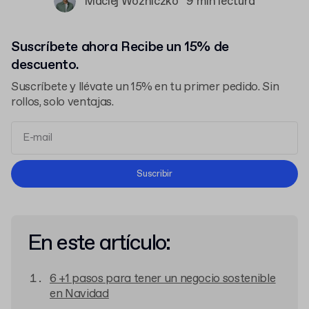
Maciej Woźniczko
9 min lectura
Suscríbete ahora Recibe un 15% de
descuento.
Suscríbete y llévate un 15% en tu primer pedido. Sin
rollos, solo ventajas.
Términos y Condiciones
Suscribir
Política de Privacidad
En este artículo:
6 +1 pasos para tener un negocio sostenible
en Navidad