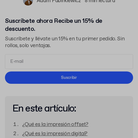
Adam Fabirkiewicz
8 min lectura
Suscríbete ahora Recibe un 15% de
descuento.
Suscríbete y llévate un 15% en tu primer pedido. Sin
rollos, solo ventajas.
Términos y Condiciones
Suscribir
Política de Privacidad
En este artículo:
¿Qué es la impresión offset?
¿Qué es la impresión digital?