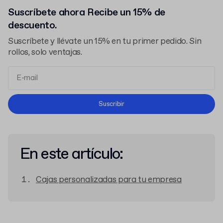
Suscríbete ahora Recibe un 15% de
descuento.
Suscríbete y llévate un 15% en tu primer pedido. Sin
rollos, solo ventajas.
Términos y Condiciones
Suscribir
Política de Privacidad
En este artículo:
Cajas personalizadas para tu empresa