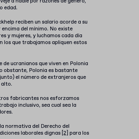
 veje a nadie por razones de género,
 o edad.
khelp reciben un salario acorde a su
r encima del mínimo. No existe
res y mujeres, y luchamos cada día
n los que trabajamos apliquen estos
 de ucranianos que viven en Polonia
o obstante, Polonia es bastante
unto) el número de extranjeros que
 alto.
ros fabricantes nos esforzamos
abajo inclusivo, sea cual sea la
dores.
la normativa del
Derecho del
diciones laborales dignas
[2]
para los