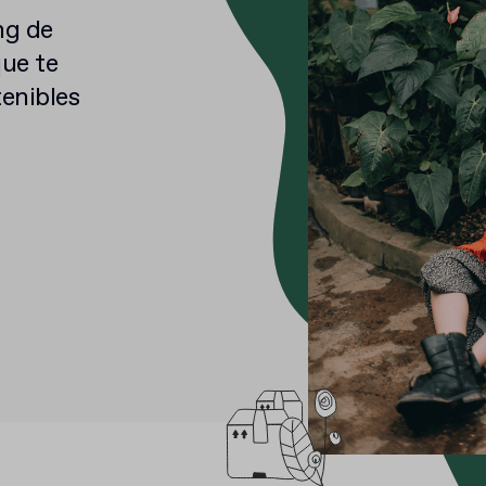
ng de
ue te
tenibles