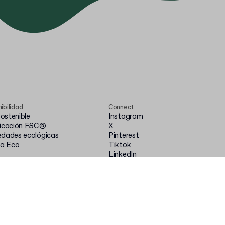
ibilidad
Connect
ostenible
Instagram
ficación FSC®
X
edades ecológicas
Pinterest
ia Eco
Tiktok
LinkedIn
YouTube
Facebook
sos
s de clientes