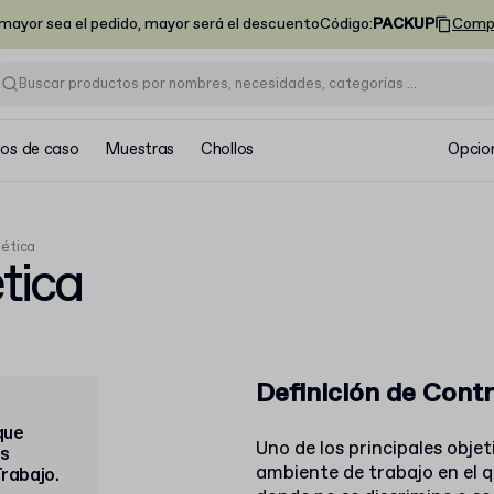
ayor sea el pedido, mayor será el descuento
Código
:
PACKUP
Comp
ios de caso
Muestras
Chollos
Opcio
 ética
tica
Definición de Contr
que
Uno de los principales obje
s
ambiente de trabajo en el q
rabajo.