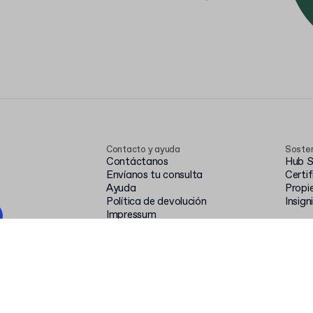
Contacto y ayuda
Sosten
Contáctanos
Hub S
Envíanos tu consulta
Certi
Ayuda
Propi
Política de devolución
Insign
Impressum
Press
Empresa
Recur
Press
Blog
Relaciones con inversionistas
Diseño