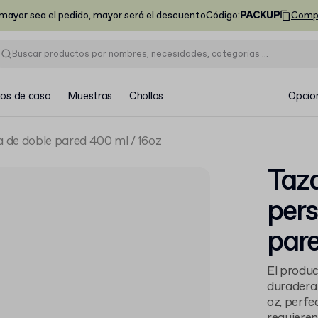
ayor sea el pedido, mayor será el descuento
Código
:
PACKUP
Comp
ios de caso
Muestras
Chollos
Opcio
 de doble pared 400 ml / 16oz
Taza
pers
pare
El produc
duradera
oz, perfe