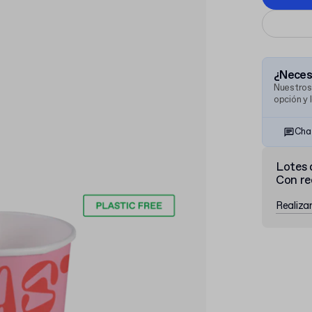
¿Necesi
Nuestros
opción y 
Cha
Lotes 
Con re
Realiza