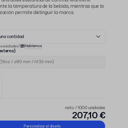
 una dosis sustancial de cafeína. Mantiene
te la temperatura de la bebida, mientras que la
zación permite distinguir la marca.
 una cantidad
Hablemos
ecesidades?
xterno)
neto / 1000 unidades
207,10 €
Personalizar el diseño