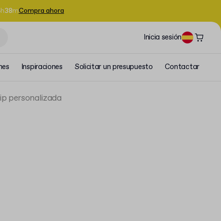
4
h
38
m
Compra ahora
Inicia sesión
nes
Inspiraciones
Solicitar un presupuesto
Contactar
ip personalizada