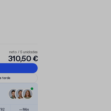
neto / 5 unidades
310,50 €
ás tarde
782
Más