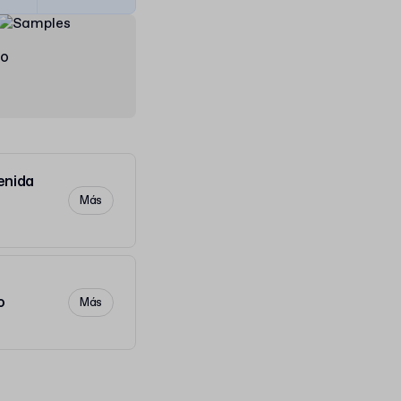
do
enida
Más
o
Más