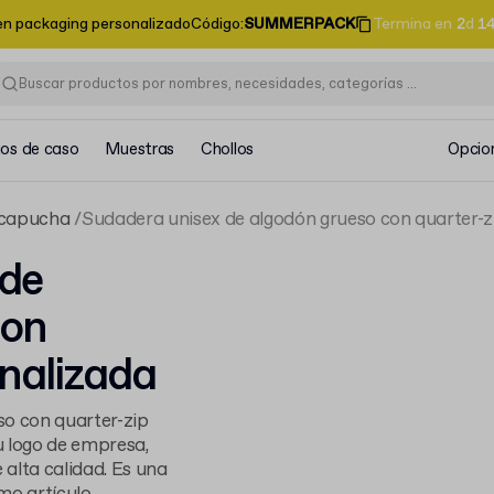
en packaging personalizado
Código
:
SUMMERPACK
Termina en
2
d
1
ios de caso
Muestras
Chollos
Opcio
 capucha
Sudadera unisex de algodón grueso con quarter-z
 de
con
onalizada
so con quarter-zip
u logo de empresa,
alta calidad. Es una