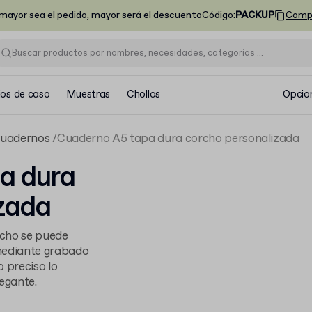
ayor sea el pedido, mayor será el descuento
Código
:
PACKUP
Comp
ios de caso
Muestras
Chollos
Opcio
uadernos
Cuaderno A5 tapa dura corcho personalizada
a dura
zada
rcho se puede
mediante grabado
 preciso lo
egante.