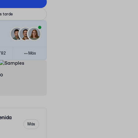
ás tarde
782
Más
do
enida
Más