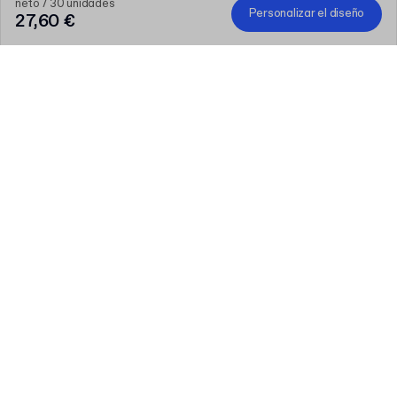
neto / 30 unidades
Personalizar el diseño
27,60 €
Cantidad
Escribe una cantidad
Hablemos
¿Mayores necesidades?
Tamaño (externo)
F23 (9.2 x 9.2 x 5 cm)
Modo de color de impresión
:
Un color
Saber más
Color del material
:
Kraft
Saber más