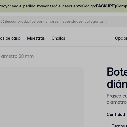
ayor sea el pedido, mayor será el descuento
Código
:
PACKUP
Comp
ios de caso
Muestras
Chollos
Opcio
 diámetro 38 mm
Bote
diá
Frasco c
diámetro
Cantidad
Escribe