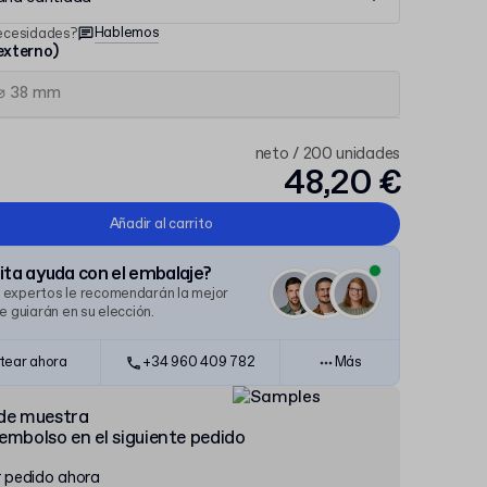
Hablemos
ecesidades?
xterno)
neto / 200 unidades
48,20 €
Añadir al carrito
ta ayuda con el embalaje?
 expertos le recomendarán la mejor
le guiarán en su elección.
tear ahora
+34 960 409 782
Más
de muestra
embolso en el siguiente pedido
r pedido ahora