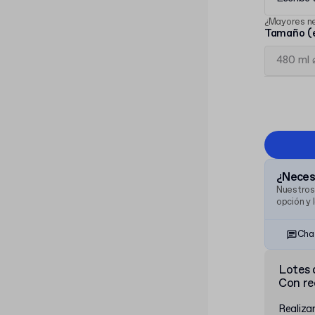
¿Mayores n
Tamaño (e
¿Necesi
Nuestros
opción y 
Cha
Lotes 
Con re
Realiza