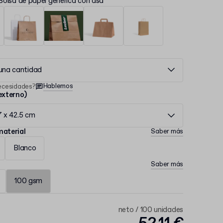
Bolsa de papel genérica con asa
 una cantidad
Hablemos
ecesidades?
xterno)
7 x 42.5 cm
material
Saber más
Blanco
Saber más
100 gsm
neto / 100 unidades