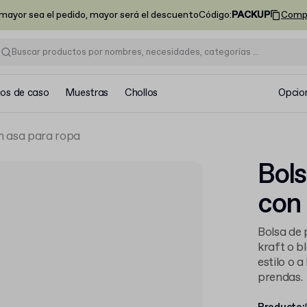
ayor sea el pedido, mayor será el descuento
Código
:
PACKUP
Comp
ios de caso
Muestras
Chollos
Opcio
n asa para ropa
Bols
con 
Bolsa de 
kraft o b
estilo o 
prendas.