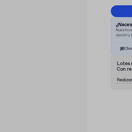
¿Necesi
Nuestros
opción y 
Cha
Lotes 
Con re
Realiza