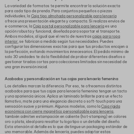
La variedad de formatos te permite encontrar la solución exacta
para cada tipo de prenda. Para conjuntos pequeños o piezas
individuales, la
Caja tipo almohada personalizable para lencería
ofrece una presentación elegante y compacta. Si realizas envíos de
e-commerce, la
Caja postal personalizable para lencería
es una
opción robusta y funcional, diseñada para soportar el transporte.
Ambos modelos, al igual que el resto de nuestras
cajas para ropa
interior
, se fabrican a medida según tus necesidades. Puedes
configurar las dimensiones exactas para que tus productos encajen a
la perfección, evitando movimientos innecesarios. El pedido mínimo de
solo 30 unidades te da la flexibilidad de probar diferentes diseños o
gestionar tiradas cortas para colecciones limitadas sin necesidad de
una gran inversión inicial.
Acabados y personalización en tus cajas para lencería femenina
Los detalles marcan la diferencia. Por eso, te ofrecemos distintos
acabados para que tus cajas para lencería femenina tengan un tacto
y una apariencia únicos. Aplica un laminado brillante para un efecto
llamativo, mate para una elegancia discreta o soft-touch para una
sensación suave y prémium. Algunos modelos, como la
Caja rígida
económica con cierre magnético personalizable para lencería
,
también admiten estampación en caliente (hot-stamping) en colores
oro o plata, ideal para resaltar tu logotipo o un detalle del diseño.
Esta atención al detalle es lo que distingue un packaging estándar de
uno memorable. Además de lencería, puedes adaptar estas