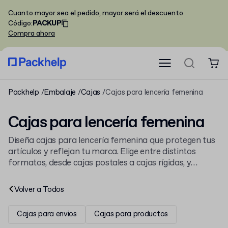
Cuanto mayor sea el pedido, mayor será el descuento
Código
:
PACKUP
Compra ahora
Packhelp
Embalaje
Cajas
Cajas para lencería femenina
Cajas para lencería femenina
Diseña cajas para lencería femenina que protegen tus
artículos y reflejan tu marca. Elige entre distintos
formatos, desde cajas postales a cajas rígidas, y
personalízalas con tu logo. Pide desde 30 unidades.
Explora también nuestras
cajas para marcas de moda
Volver a
Todos
para una visión más amplia.
Cajas para envios
Cajas para productos