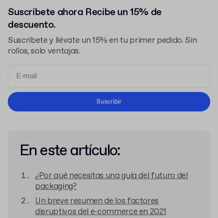
Suscríbete ahora Recibe un 15% de
descuento.
Suscríbete y llévate un 15% en tu primer pedido. Sin
rollos, solo ventajas.
Términos y Condiciones
Suscribir
Política de Privacidad
En este artículo:
¿Por qué necesitas una guía del futuro del
packaging?
Un breve resumen de los factores
disruptivos del e-commerce en 2021