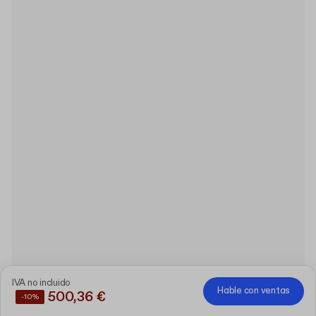
IVA no incluido
Hable con ventas
500,36 €
-10%
Ahorre un
10%
comprando estos productos juntos