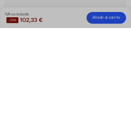
IVA no incluido
Añadir al carrito
102,33 €
-10%
Ahorre un
10%
comprando estos productos juntos
Caja de envío genérica
F56 (26 x 20 x 10.5 cm)
Editar
30 unidades
Etiquetas cuadradas personalizables
en rollo
Editar
SS5 (2.5 x 2.5 cm)
500 unidades