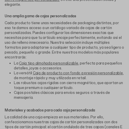
elegante.
Una amplia gama de cajas personalizadas
Cada producto tiene unas necesidades de packaging distintas, por
eso te damos acceso a un catálogo variado de cajas de cartón
personalizadas. Puedes configurar las dimensiones exactas que
necesitas para que tu artículo encaje perfectamente, evitando así el
uso de relleno innecesario. Nuestra selección incluye múltiples
formatos para adaptarse a cualquier tipo de producto, ya sea ligero o
pesado, pequeño o grande. Entre nuestros modelos más populares
encontrarás:
La
Caja tipo almohada personalizable
, perfecta para pequeños
detalles, joyas o accesorios.
La versátil
Caja de producto con fondo a presión personalizable
,
de montaje rápido y muy utilizada en retail.
Las robustas cajas rígidas con cierre magnético, que aportan un
toque premium a cualquier artículo.
Cajas postales clásicas para envíos seguros a través de
mensajería.
Materiales y acabados para cada caja personalizada
La calidad de una caja empieza en sus materiales. Por ello,
confeccionamos nuestras cajas de cartón personalizadas con dos
tipos de cartón principal: el cartón ondulado de tres capas (canales E