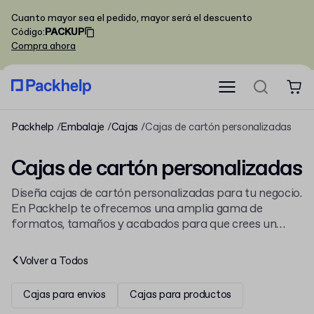
Cuanto mayor sea el pedido, mayor será el descuento
Código
:
PACKUP
Compra ahora
Packhelp
Embalaje
Cajas
Cajas de cartón personalizadas
Cajas de cartón personalizadas
Diseña cajas de cartón personalizadas para tu negocio.
En Packhelp te ofrecemos una amplia gama de
formatos, tamaños y acabados para que crees un
packaging único con tu logo. Explora todas nuestras
cajas de cartón para embalaje
y haz tu pedido desde
Volver a
Todos
30 unidades.
Cajas para envios
Cajas para productos