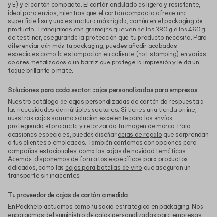
y B) y el cartón compacto. El cartón ondulado es ligero y resistente,
ideal para envíos, mientras que el cartón compacto ofrece una
superficie lisa y una estructura más rígida, común en el packaging de
producto. Trabajamos con gramajes que van de los 380 g a los 460 g
de testliner, asegurando la protección que tu producto necesita. Para
diferenciar aún más tu packaging, puedes añadir acabados
especiales como la estampación en caliente (hot stamping) en varios
colores metalizados o un barniz que protege la impresión y le da un
toque brillante o mate.
Soluciones para cada sector: cajas personalizadas para empresas
Nuestro catálogo de cajas personalizadas de cartón da respuesta a
las necesidades de múltiples sectores. Si tienes una tienda online,
nuestras cajas son una solución excelente para los envíos,
protegiendo el producto y reforzando tu imagen de marca. Para
ocasiones especiales, puedes diseñar
cajas de regalo
que sorprendan
a tus clientes o empleados. También contamos con opciones para
campañas estacionales, como las
cajas de navidad
temáticas.
Además, disponemos de formatos específicos para productos
delicados, como las
cajas para botellas de vino
que aseguran un
transporte sin incidentes.
Tu proveedor de cajas de cartón a medida
En Packhelp actuamos como tu socio estratégico en packaging. Nos
encargamos del suministro de cajas personalizadas para empresas