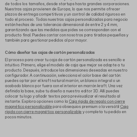
de todos los tamaños, desde startups hasta grandes corporaciones.
Nuestras cajas provienen de Europa, lo que nos permite ofrecer
plazos de entrega competitivos y un control de calidad riguroso en
todo el proceso. Todas nuestras cajas personalizadas para negocio
están hechas de una tolerancia dimensional de entre 2 y 4 mm,
garantizando que las medidas que pides se correspondan con el
producto final. Puedes contar con nosotros para tiradas pequeñas y
también para gestionar pedidos al por mayor.
Cómo diseñar tus cajas de cartón personalizadas
El proceso para crear tu caja de cartón personalizada es sencillo e
intuitivo. Primero, elige el modelo de caja que mejor se adapte a tu
producto. Después, introduce las dimensiones deseadas en nuestro
configurador. A continuación, selecciona el color base del cartón:
puedes optar por el kraft natural marrón, un blanco integral o un
acabado blanco por fuera con el interior en marrón kraft. Una vez
definida la base, sube tu diseño a nuestro editor 3D. Allí puedes
colocar tu logo y añadir textos para previsualizar el resultado al
instante. Explora opciones como la
Caja rígida de regalo con cierre
magnético personalizable
para obsequios premium o la versátil
Caja
rígida con cierre magnético personalizable
y completa tu pedido en
pocos minutos.