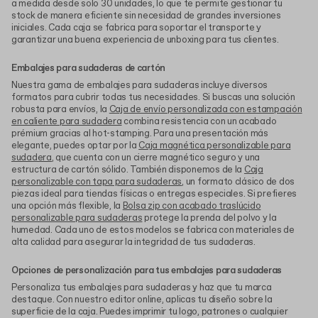
a medida desde solo 30 unidades, lo que te permite gestionar tu
stock de manera eficiente sin necesidad de grandes inversiones
iniciales. Cada caja se fabrica para soportar el transporte y
garantizar una buena experiencia de unboxing para tus clientes.
Embalajes para sudaderas de cartón
Nuestra gama de embalajes para sudaderas incluye diversos
formatos para cubrir todas tus necesidades. Si buscas una solución
robusta para envíos, la
Caja de envío personalizada con estampación
en caliente para sudadera
combina resistencia con un acabado
prémium gracias al hot-stamping. Para una presentación más
elegante, puedes optar por la
Caja magnética personalizable para
sudadera
, que cuenta con un cierre magnético seguro y una
estructura de cartón sólido. También disponemos de la
Caja
personalizable con tapa para sudaderas
, un formato clásico de dos
piezas ideal para tiendas físicas o entregas especiales. Si prefieres
una opción más flexible, la
Bolsa zip con acabado traslúcido
personalizable para sudaderas
protege la prenda del polvo y la
humedad. Cada uno de estos modelos se fabrica con materiales de
alta calidad para asegurar la integridad de tus sudaderas.
Opciones de personalización para tus embalajes para sudaderas
Personaliza tus embalajes para sudaderas y haz que tu marca
destaque. Con nuestro editor online, aplicas tu diseño sobre la
superficie de la caja. Puedes imprimir tu logo, patrones o cualquier