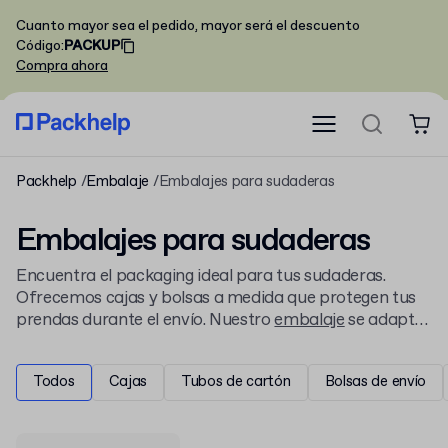
Cuanto mayor sea el pedido, mayor será el descuento
Código
:
PACKUP
Compra ahora
Packhelp
Embalaje
Embalajes para sudaderas
Embalajes para sudaderas
Encuentra el packaging ideal para tus sudaderas.
Ofrecemos cajas y bolsas a medida que protegen tus
prendas durante el envío. Nuestro
embalaje
se adapta
a cualquier artículo de tu colección. Descubre todos los
embalajes para marcas de moda
y personaliza el tuyo
Todos
Cajas
Tubos de cartón
Bolsas de envío
desde 30 unidades.