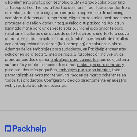
otro elemento gráfico con tecnología CMYK a todo color o con una
tinta específica. Tienes la libertad de imprimir por fuera, por dentro o
en ambos lados de la caja para crear una experiencia de unboxing
completa. Además de la impresión, eliges entre varios acabados para
proteger el diseño y darle un toque único a tu packaging. Aplica un
laminado mate para un aspecto sobrio, un laminado brillante para
resaltar los colores o un acabado soft-touch para una textura suave
al tacto. En modelos seleccionados, también puedes añadir detalles
con estampación en caliente (hot-stamping) en color oro o plata.
Además de los embalajes para sudaderas, en Packhelp encuentras
soluciones para toda tu línea de ropa. Si tu colección incluye otras
prendas, puedes diseñar
embalajes para camisetas
que se ajusten a
su tamaño y estilo. También ofrecemos
embalajes para camisas
y,
para prendas más pequeñas,
embalajes para ropa interior
, todos
personalizables para mantener una imagen de marca coherente en
todos tus productos. Configura tu pedido directamente en nuestra
web y recíbelo donde lo necesites.