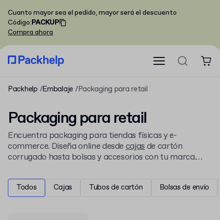
Cuanto mayor sea el pedido, mayor será el descuento
Código
:
PACKUP
Compra ahora
Packhelp
Embalaje
Packaging para retail
Packaging para retail
Encuentra packaging para tiendas físicas y e-
commerce. Diseña online desde
cajas
de cartón
corrugado hasta bolsas y accesorios con tu marca.
Creamos soluciones de embalaje listas para la
estantería o para el envío, con pedidos mínimos bajos y
Todos
Cajas
Tubos de cartón
Bolsas de envío
entrega rápida en toda España.