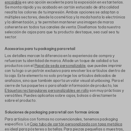
encajable
es una opción excelente para la exposición en estanterías.
Se monta rápido y su acabado en cartón estucado de alta calidad
resalta los colores de tu impresión. Ambas opciones se adaptan a
múltiples sectores, desde la cosmética y la moda hasta la electrónica
y la alimentación, y te permiten mantener una imagen de marca
coherente en todos tus canales de venta. Diseñamos toda nuestra
selección de cajas para que tu producto destaque, sea cual sea tu
sector.
Accesorios para tu packaging para retail
Los detalles marcan la diferencia en la experiencia de compra y
refuerzan tu identidad de marca. Añade un toque de calidad a tus
productos con el
Papel de seda personalizable
, que puedes imprimir
con tu logo o un patrón exclusivo para envolver los artículos dentro de
la caja. Este elemento no solo protege los artículos delicados de
arañazos, sino que también aporta un valor visual al unboxing. Para el
cierre de tus paquetes o para añadir información de producto, las
Etiquetas rectangulares personalizables en rollo
son muy prácticas y
versátiles. Puedes aplicarlas sobre cajas, bolsas o directamente
sobre el producto.
Soluciones de packaging para retail con formas únicas
Para artículos con formas no convencionales, tenemos packaging
específico. La
Caja tubo de cartón personalizada con tapa metálica
es ideal para pósteres o botellas. Para piezas pequeñas o muestras,